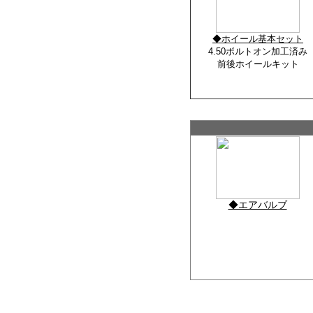
◆ホイール基本セット
4.50ボルトオン加工済み
前後ホイールキット
◆エアバルブ