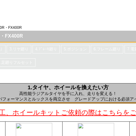
0R・FX400R
R・FX400R
り
3.リヤ廻り
4.ﾌﾞﾚｰｷ廻り
5.ポジション
6.フレーム廻り
7.
1.足廻りフルセット
1.タイヤ、ホイールを換えたい方
高性能ラジアルタイヤを手に入れ、走りを変える！
パフォーマンスとルックスを両立させ グレードアップにおける必須ア
工、ホイールキットご依頼の際はこちらを