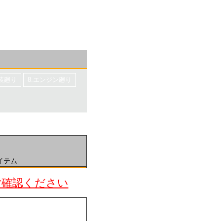
電装廻り
8.エンジン廻り
イテム
ご確認ください