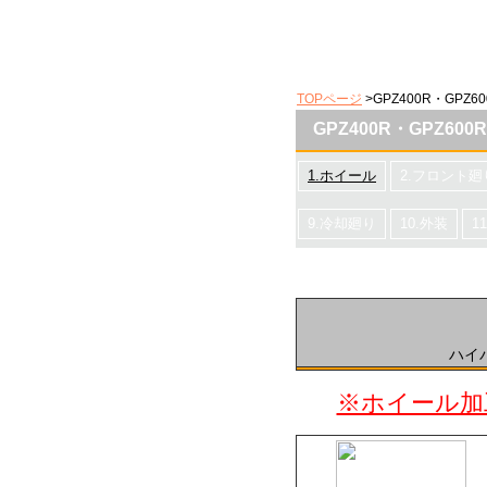
TOPページ
>GPZ400R・GPZ60
GPZ400R・GPZ600
1.ホイール
2.フロント廻
9.冷却廻り
10.外装
1
ハイ
※ホイール加