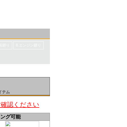
電装廻り
8.エンジン廻り
イテム
ご確認ください
ィング可能