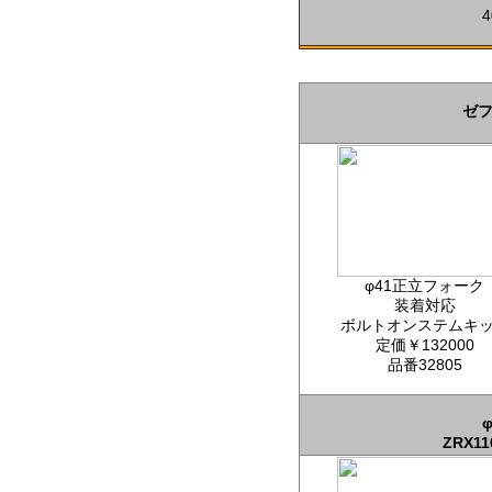
ゼフ
φ41正立フォーク
装着対応
ボルトオンステムキ
定価￥132000
品番32805
ZRX