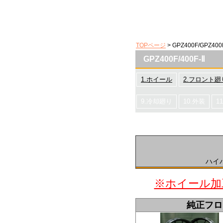
TOPページ
> GPZ400F/GPZ400
GPZ400F/400F-Ⅱ
1.ホイール
2.フロント廻
9.冷却廻り
10.外装
1
ハイ
※ホイール加
純正フロ