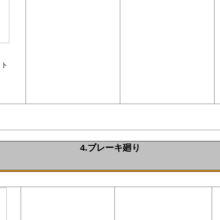
ット
4.ブレーキ廻り