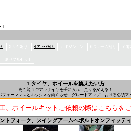
F-Ⅱ
り
3.リヤ廻り
4.ﾌﾞﾚｰｷ廻り
5.ポジション
6.フレーム廻り
7.
1.足廻りフルセット
1.タイヤ、ホイールを換えたい方
高性能ラジアルタイヤを手に入れ、走りを変える！
パフォーマンスとルックスを両立させ グレードアップにおける必須ア
工、ホイールキットご依頼の際はこちらを
ントフォーク、スイングアームヘボルトオンフィッテ