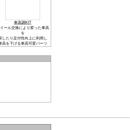
車高調KIT
イール交換により変った車高
を
戻したり足付性向上に利用し
車高を下げる車高可変パーツ