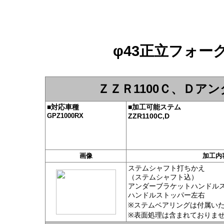
φ43正立フォ
ＺＺＲ1100Ｃ、Ｄア
■
対応車種
■
加工可能ステム
GPZ1000RX
ZZR1100C,D
画像
加工内
ステムシャフト打ちかえ
（ステムシャフト込）
アンダーブラケットハンドル
ハンドルストッパー左右
※ステムベアリングは付属い
※表面処理は含まれておりま