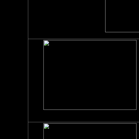
ＺＺＲ
ステムシャフト打ちかえ
（ジュラルミン削り出しステムシャフト込）