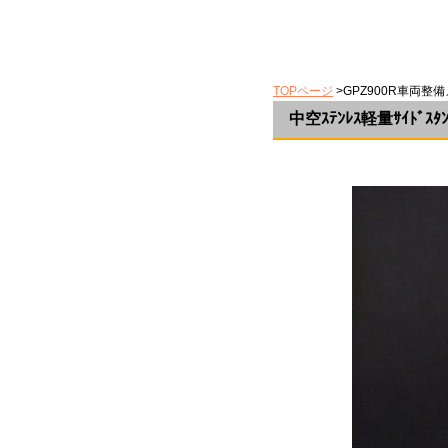
TOPページ
>GPZ900R車両整
中空ｽﾃﾝﾚｽ軽量ｻｲﾄﾞｽﾀﾝ