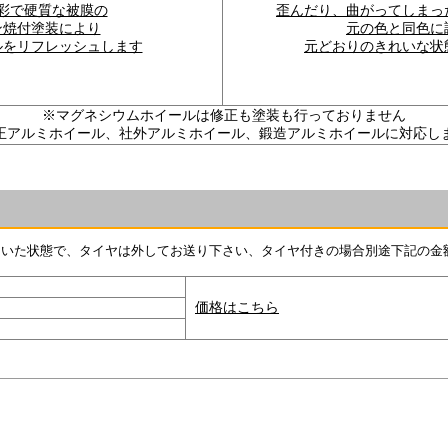
彩で硬質な被膜の
歪んだり、曲がってしまっ
ン焼付塗装により
元の色と同色に
ルをリフレッシュします
元どおりのきれいな状
※マグネシウムホイールは修正も塗装も行っておりません
正アルミホイール、社外アルミホイール、鍛造アルミホイールに対応し
ついた状態で、タイヤは外してお送り下さい、タイヤ付きの場合別途下記の金
価格はこちら
Copyright © 2001-2011 SPEC ENG. All Rights Reserved