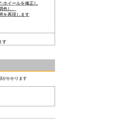
たホイールを修正し
調色し、
態を再現します
ます
額がかかります