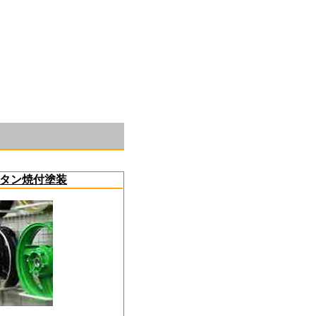
082-543-6377
タン焼付塗装