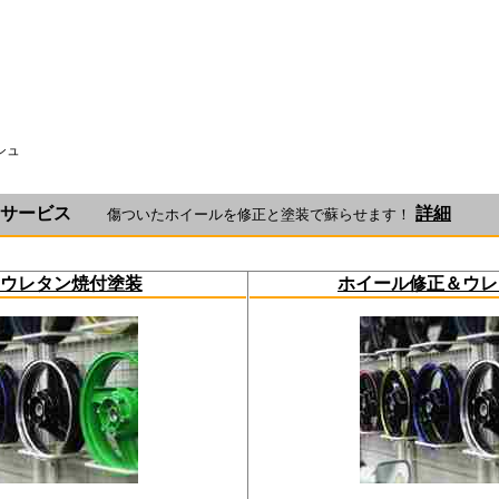
スペックエンジニアリング
シュ
シュサービス
詳細
傷ついたホイールを修正と塗装で蘇らせます！
ウレタン焼付塗装
ホイール修正＆ウレ