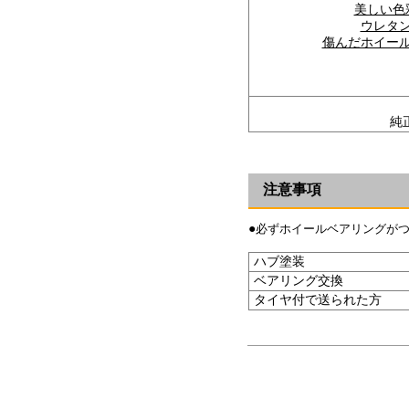
美しい色
ウレタ
傷んだホイー
純
注意事項
●
必ずホイールベアリングが
ハブ塗装
ベアリング交換
タイヤ付で送られた方