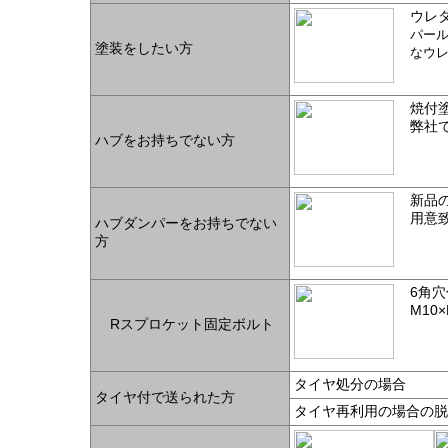
ウレ
パー
塗装をしたい方
なウ
焼付
弊社
ハブをお持ちでない方
新品
用意
ハブダンパーをお持ちでない
方
6角
M10
Rスプロケット固定ボルト
タイヤ処分の場合
タイヤ付で送られた方
タイヤ再利用の場合の脱