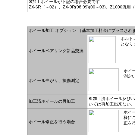
※加工ホイールが下記の場合必要です
ZX-6R（～02）、ZX-9R(98,99)(00～03)、Z1000流用
ホイール加工 オプション （基本加工料金にプラスされ
ボルト
と
ホイールベアリング新品交換
ホイ
測定
ホイール曲がり、損傷測定
※加工済ホイール及びハ
加工済ホイールの再加工
いては再加工出来ない、
ホイ
様に
ホイール修正を行う場合
正を