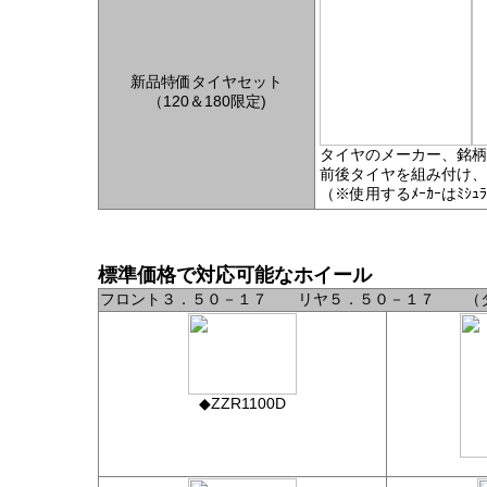
新品特価タイヤセット
（120＆180限定)
タイヤのメーカー、銘柄
前後タイヤを組み付け、
（※使用するﾒｰｶｰはﾐｼｭﾗﾝ、
標準価格で対応可能なホイール
フロント３．５０－１７ リヤ５．５０－１７ （タ
◆ZZR1100D