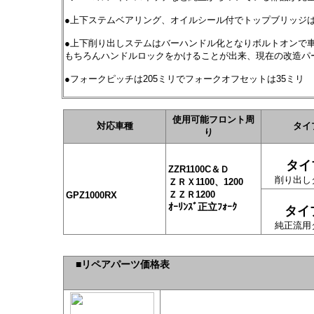
●上下ステムベアリング、オイルシール付でトップブリッジ
●上下削り出しステムはバーハンドル化となりボルトオンで
もちろんハンドルロックをかけることが出来、現在の改造パ
●フォークピッチは205ミリで
フォークオフセットは35ミリ
使用可能フロント周
対応車種
タイ
り
タイ
ZZR1100C＆Ｄ
削り出し
ＺＲＸ1100、1200
、
ＺＺＲ1200
GPZ1000RX
ｵｰﾘﾝｽﾞ正立ﾌｫｰｸ
タイ
純正流用
■リペアパーツ価格表