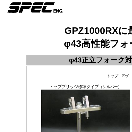
GPZ1000R
φ43高性能フ
φ43正立フォーク
トップ、ｱﾝﾀ
トップブリッジ標準タイプ
（シルバー）