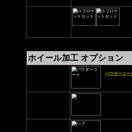
530リヤスプロケット
530スプロケセット
（既に530チェーンに
交換されている方）
530フロントオフセットスプロ
530リヤスプロケット
ホイール加工 オプション
パウダーコー
塗装したい方
（ホイール加工
ホイール修正
修正が必要な場合
パウダーコー
リビルドハブ
ハブをお持ち