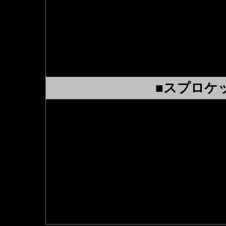
現在ではZZR１４００やハ
ている為、フリクションが少
軽量で強度、耐久性は充分に
安いというメリットが多くあ
■スプロケ
純正は18インチタイヤでチ
フロント15T、リヤ38T
18インチで530コンバートの
ライブチェーンのリンク数は1
17インチで530コンバートの
ライブチェーンのリンク数は1