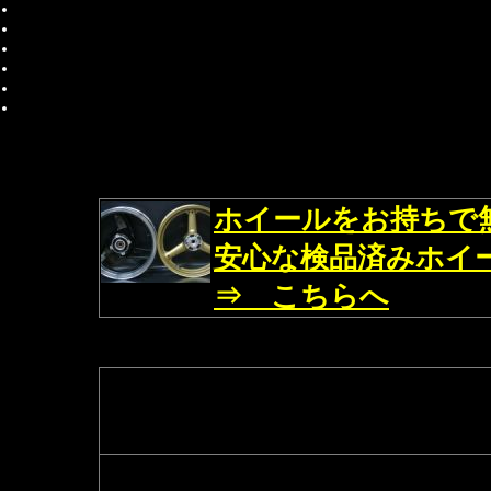
ホイールをお持ちで
安心な検品済みホイ
⇒ こちらへ
■GPZ750/F 用
純正流用ホイールボルト
＞＞ホイール加工とは