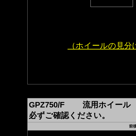
◆ZRX1100（R
※持込加工は
前期型のみ可能
（ホイールの見分
ＧＰＺ750Fのノ
キャリパーサポート加
（別途￥8,800
GPZ750/F 流用ホイ
必ずご確認ください。
前