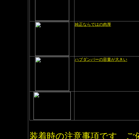
純正ならではの肉厚
肉厚を半分にすると強度は1/8ま
材料の肉厚は大変重要です
軽量ホイールには無い純正ならで
ショックに耐えいつまでも安心し
ハブダンパーの容量が大きい
ハブダンパーの容量が大きため長
ベ
アリング、ハブダンパー、ホイ
部品が損傷した場合も、消耗部品
装着時の注意事項です ご