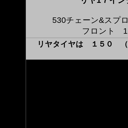
リヤ1７イン
530チェーン&ス
フロント 
リヤタイヤは １５０ 
◆ゼファー X（ 