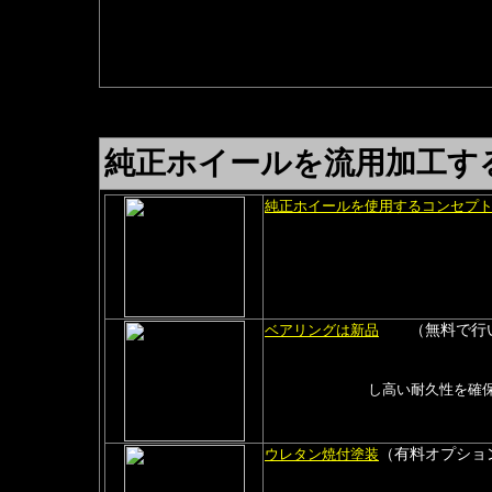
す。（塗装は別料金です）
振れ検査や新品ベアリング
純正ホイールを流用加工す
純正ホイールを使用するコンセプ
元々堅牢に設計された年式と車両
そして当社で加工、制作後お客様の
メニュー化され、当社独自の下記
技術者の厳しい目で検品し、安全
（無料で行い
ベアリングは新品
加工と同時にベアリングは全て無
耐久性重視のダブルダストシール
シャットアウト
し高い耐久性を確
（有料オプショ
ウレタン焼付塗装
パール色、メタリック色が可能で