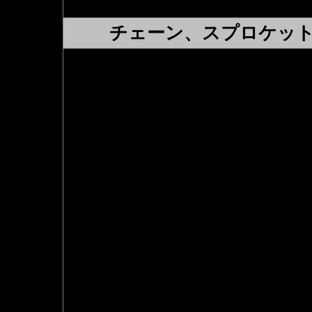
フロント＆リヤホイール
共 
チェーン、スプロケッ
ＧＰＺ750Fはもともと６３
トのサイズが純正で装着され
しかし６３０チェーン、スプ
いない為、いざ購入するとな
５３０の物と比べてかなり高
てしまうという大きなマイナ
※630サイズのままだと、タ
ヤスプロケットが必要になり
そこで登場するのがドライブ
０コンバート
です。