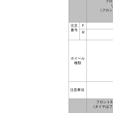
フロ
リ
（フロント
注文
F
番号
R
ホイール
種類
注意事項
フロント3.0
（タイヤはフロ