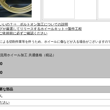
いいの？⇒ ボルトオン加工についての説明
グが厳選してリリースするホイールキット⇒製作工程
ご依頼前に必ずご確認ください
による切削作業等を伴うため、ホイールに傷などが入る場合がございますの
I 流用ホイール加工 共通価格（税込）
00
0
要な部品
ん
ださい