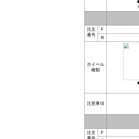
注文
F
番号
R
ホイール
種類
注意事項
注文
F
番号