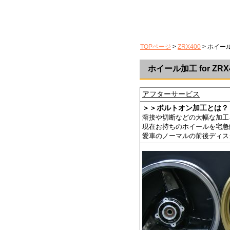
TOPページ
>
ZRX400
> ホイー
ホイール加工 for ZRX
アフターサービス
＞＞ボルトオン加工とは？
溶接や切断などの大幅な加工
現在お持ちのホイールを宅急
愛車のノーマルの前後ディス