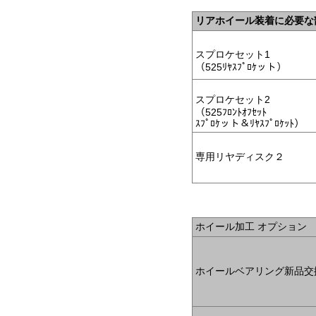
リアホイール装着に必要な
スプロケセット1
（525ﾘﾔｽﾌﾟﾛｹット）
スプロケセット2
（525ﾌﾛﾝﾄｵﾌｾｯﾄ
ｽﾌﾟﾛｹット＆ﾘﾔｽﾌﾟﾛｹｯﾄ）
専用リヤディスク２
ホイール加工 オプション
ホイールベアリング新品交