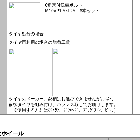
6角穴付低頭ボルト
M10×P1.5×L25 6本セット
タイヤ処分の場合
タイヤ再利用の場合の脱着工賃
タイヤのメーカー、銘柄はお選びできませんがお得な
前後タイヤを組み付け、バランス取してお届けします。
（※使用するﾒｰｶｰはﾐｼｭﾗﾝ、ﾀﾞﾝﾛｯﾌﾟ、ﾌﾞﾘｼﾞｽﾄﾝ、ﾋﾟﾚﾘ）
なホイール