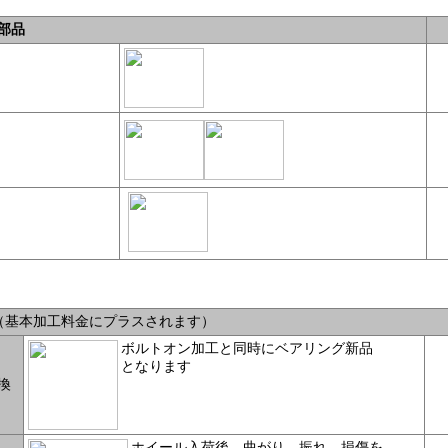
部品
 （基本加工料金にプラスされます）
ボルトオン加工と同時にベアリング新品
となります
換
ホイール入荷後、曲がり、振れ、損傷を