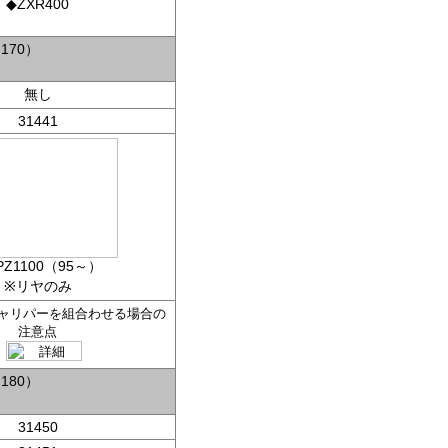
◆ZXR400
170）
無し
31441
PZ1100（95～）
※リヤのみ
ャリパーを組合わせる場合の
注意点
180）
31450