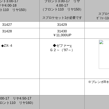
ント3.00-17
フロント3.00-17 リヤ
ヤ4.00-18
4.00-17
（フロント110 リヤ150）
110 リヤ150）
スプロ
スプロケセット1が必要です
ｾﾞﾌｧｰ1
31427
31429
31428
31430
￥11,000UP
◆ZX-４
◆ゼファーχ
Ｇ２～（’97～）
※ブレンボR
0-17 リヤ4.50-17
ント110 リヤ160）