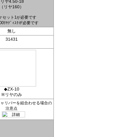
リヤ4.50-18
（リヤ160）
ケセット1が必要です
100ﾘﾔﾃﾞｨｽｸが必要です
無し
31431
◆ZX-10
※リヤのみ
キャリパーを組合わせる場合の
注意点