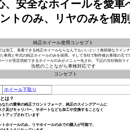
心、安全なホイールを愛車
ントのみ、リヤのみを個
純正ホイール使用コンセプト
では加工、装着できる純正ホイールならなんでもいいという無節操なラインナ
た車両と年式の純正ホイールのみを採用。そして当社で制作後お客様の元で5
パーツが安定供給できるホイールのみがメニュー化され、下記の当社独自ライ
当然のことながら車検対応です
コンセプト
ホイール下取り
とは？
あなたの愛車
の純正フロントフォーク、純正のスイングアームに
スク及びキャリパー、サポートなども加工や交換することなく
ットアップされています
ントホイールのみ、リヤホイールのみでの購入が可能で、
だけるようになっています