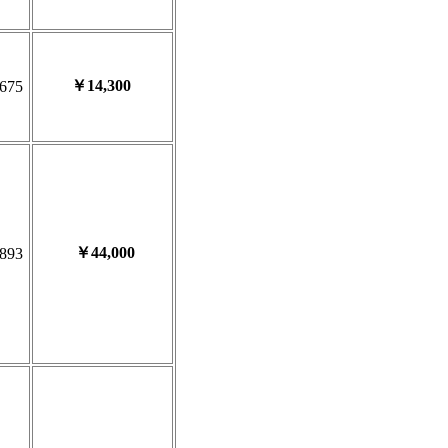
￥14,300
675
￥44,000
893