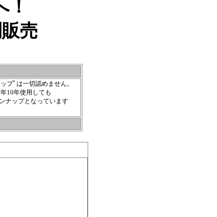
へ！
別販売
ップﾟは一切認めません。
年10年使用しても
ンナップとなっています