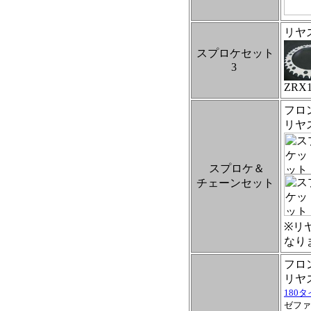
リヤ
スプロケセット
3
ZRX
フロ
リヤ
スプロケ＆
チェーンセット
※リ
なり
フロ
リヤ
180
ゼファ