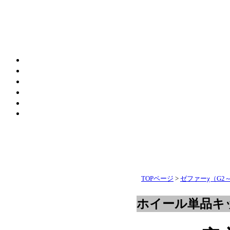
TOPページ
>
ゼファーχ（G2
ホイール単品キット