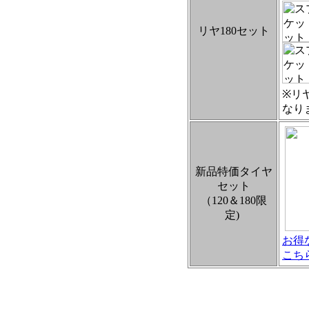
リヤ180セット
※リ
なり
新品特価タイヤ
セット
（120＆180限
定)
お得
こち