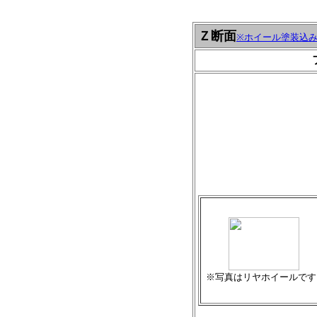
Ｚ断面
※ホイール塗装込
※写真はリヤホイールです