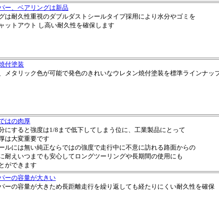
パー、ベアリングは新品
グは耐久性重視のダブルダストシールタイプ採用により水分やゴミを
ャットアウト
し高い耐久性を確保します
焼付塗装
、メタリック色が可能で発色のきれいなウレタン焼付塗装を標準ラインナッ
ではの肉厚
分にすると強度は1/8まで低下してしまう位に、工業製品にとって
厚は大変重要です
ールには無い純正ならではの強度で走行中に不意に訪れる路面からの
に耐えいつまでも安心してロングツーリングや長期間の使用にも
とができます
パーの容量が大きい
パーの容量が大きため長距離走行を繰り返しても経たりにくい耐久性を確保