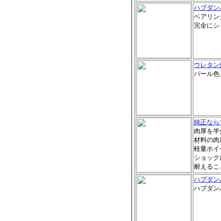
ハブダン
ベアリン
完全にシ
ウレタン
パール色
純正なら
肉厚を半
材料の肉
軽量ホイ
ショック
耐えるこ
ハブダン
ハブダン