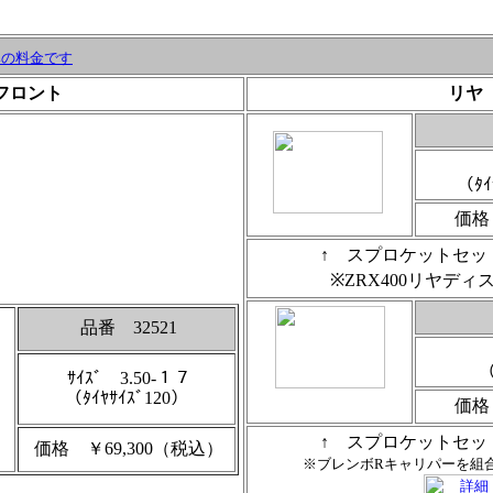
みの料金です
フロント
リヤ
（ﾀｲ
価格
↑ スプロケットセッ
※ZRX400リヤデ
品番 32521
（
ｻｲｽﾞ 3.50-１７
（ﾀｲﾔｻｲｽﾞ120）
価格
↑ スプロケットセッ
価格 ￥69,300（税込）
※ブレンボRキャリパーを組