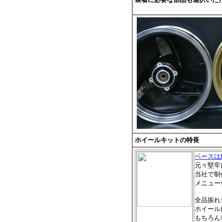
ホイールキットの特長
ベースは
元々堅牢
当社で制
メニュー
全品振れ
ホイール
もちろん