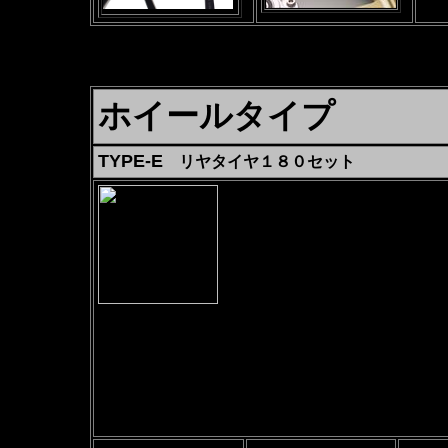
（
ホイールタイプ
TYPE-E
リヤタイヤ１８０セット
17インチワイドホイール
アルミニウム8本スポーク
F3.50-17
R5.50-17
ホイールは３色よりお選び下さい
価格は全色同じです