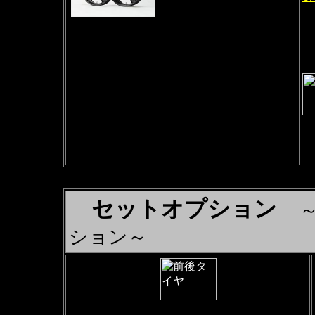
エ
TYPE-ＧＰ１Ｓ
エ
F3.50-17
専
R5.50-17
ホイールの色をお選び下さい
ホワイト、半つやブラック、ゴールドより選
択
価格は全色同じです
※
（
セットオプション
ション～
A
タイヤ