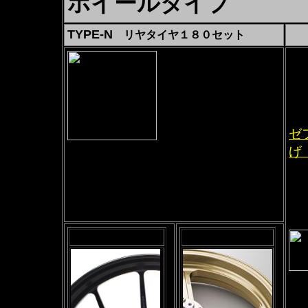
ホイールタイプ
TYPE-N
リヤタイヤ１８０セット
セ
前
F
R
ゼ
17インチワイドホイール
げ
アルミニウム6本スポーク
エ
F3.50-17
R5.50-17
エ
ホイールは2色よりお選び下さい
専
価格は全色同じです
グロスブラック
ゴールド
※