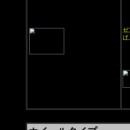
前
F
R
ゼ
げ
エ
エ
TYPE-R
専
F3.50-17
R5.50-17
ホイールの色をお選び下さい。
特別色の場合追加料金がかかります。
※
（