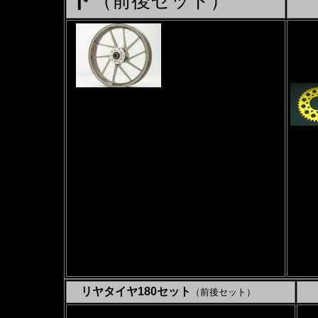
（前後セット）
セッ
前後
Rス
エア
TYPE-R
F3.50-17
R5.00-17
（タイ
ホイールの色をお選び
下さい。
特別色の場合追加料金が
かかります。
リヤタイヤ180セット
（前後セット）
セ