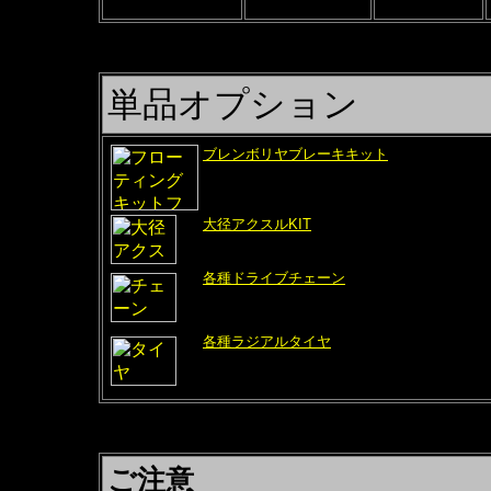
（選択不可）
単品オプション
ブレンボリヤブレーキキット
同時装着で更に質感アップ！！
ゲイルとブレンボのコラボレーション
大径アクスルKIT
ワイドリムの効果をより引き出す為の機能部
各種ドライブチェーン
ジョイント済みでの出荷も可能。専用カシメ
能！！
各種ラジアルタイヤ
届いたら即交換可能！！ホイールご購入と同
いたします
ご注意