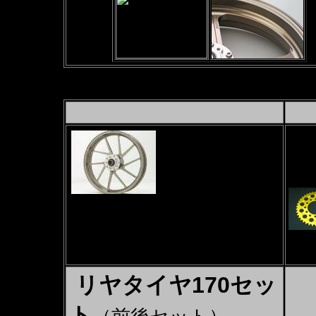
セッ
前後
Rス
エア
TYPE-R
F3.50-17
R4.50-17
ホイールの色をお選び下さい。
（タイ
特別色の場合追加料金がかかります。
リヤタイヤ170セッ
ト