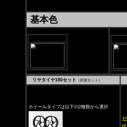
17インチワイドホイール
アルミニウム鍛造5本スポーク
基本色
ソリッドホワイト
半つ
リヤタイヤ180セット
（前後セット）
セ
前
F
ホイールタイプは以下の2種類から選択
R
ゼ
o