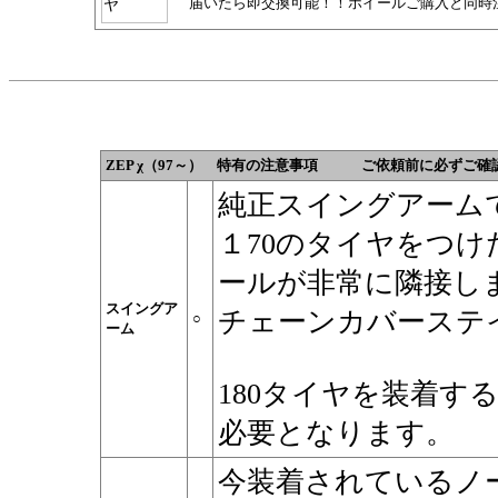
届いたら即交換可能！！ホイールご購入と同時
ZEP χ（97～） 特有の注意事項 ご依頼前に必ずご確
純正スイングアームで
１70のタイヤをつ
ールが非常に隣接し
スイングア
チェーンカバーステ
○
ーム
180タイヤを装着す
必要となります。
今装着されているノ