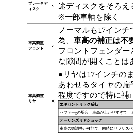
ブレーキデ
途ディスクをそろえ
○
ィスク
※一部車輌を除く
ノーマルも17イン
為、
車高の補正は不
車高調整
○
フロント
フロントフェンダー
な隙間が開くことは
●リヤは17インチ
あわせるタイヤの扁
程度ですので特に補
車高調整
リヤ
※
エキセントリック反転
ゼファーχの場合、車高が上がりすぎてし
オーリンズリヤショック
車高の微調整が可能で、同時にリヤサスペ