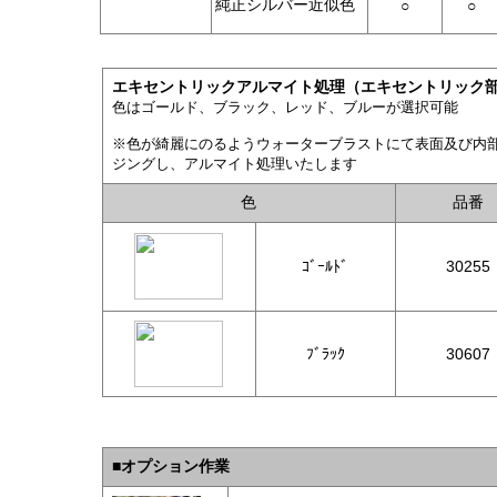
純正シルバー近似色
○
○
エキセントリックアルマイト処理（エキセントリック
色はゴールド、ブラック、レッド、ブルーが選択可能
※色が綺麗にのるようウォーターブラストにて表面及び内
ジングし、アルマイト処理いたします
色
品番
ｺﾞｰﾙﾄﾞ
30255
ﾌﾞﾗｯｸ
30607
■
オプション作業