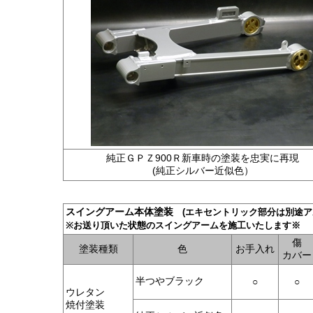
純正ＧＰＺ900Ｒ新車時の塗装を忠実に再現
(純正シルバー近似色）
スイングアーム本体塗装
(エキセントリック部分は別途ア
※お送り頂いた状態のスイングアームを
施工いたします※
傷
塗装種類
色
お手入れ
カバー
半つやブラック
○
○
ウレタン
焼付塗装