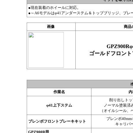
●現在装着のホイールに対応。
●～A6モデルはφ41アンダーステム＆トップブリッジ、ブ
画像
商品
GPZ900R
ゴールドフロント
オ
作業名
内
削り出しトッ
φ41上下ステム
ノーマル塗装済
（オイルシール、
ブレンボ40m
ブレンボフロントブレーキキット
キャリパ
GPZ900R用