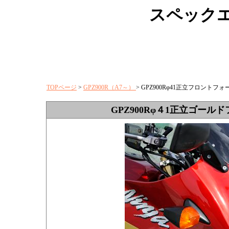
スペック
TOPページ
>
GPZ900R（A7～）
> GPZ900Rφ41正立フロントフ
GPZ900Rφ４1正立ゴー