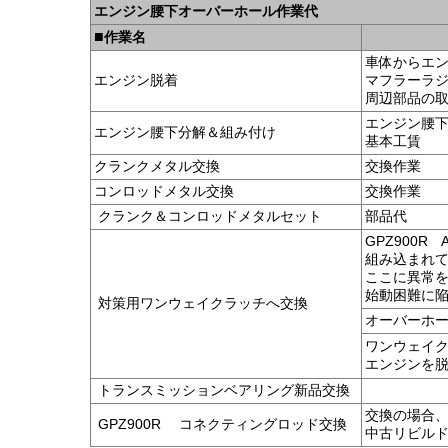
エンジン腰下オーバーホール作業代
■
作業名
車体からエ
エンジン脱着
マフラーラ
周辺部品の
エンジン腰
エンジン腰下分解＆組み付け
基本工賃
クランクメタル交換
交換作業
コンロッドメタル交換
交換作業
クランク＆コンロッドメタルセット
部品代
GPZ900
組み込まれ
ここに異常
始動困難に
対策用ワンウェイクラッチへ交換
オーバーホ
ワンウェイ
エンジンを
トランスミッションベアリング新品交換
交換の場合
GPZ900R コネクティングロッド交換
中古リビル