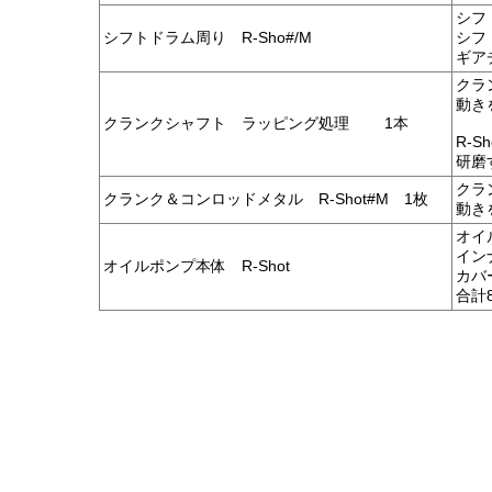
シフ
シフトドラム周り R-Sho#/M
シフ
ギア
クラ
動き
クランクシャフト ラッピング処理 1本
R-
研磨
クラ
クランク＆コンロッドメタル R-Shot#M 1枚
動き
オイ
イン
オイルポンプ本体 R-Shot
カバ
合計