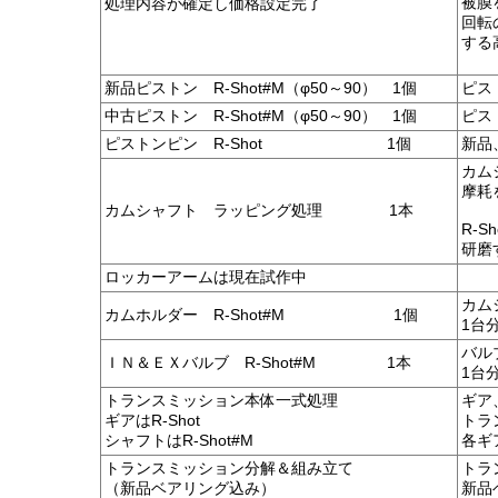
被膜
処理内容が確定し価格設定完了
回転
する
新品ピストン R-Shot#M（φ50～90） 1個
ピス
中古ピストン R-Shot#M（φ50～90） 1個
ピス
ピストンピン
R-Shot 1個
新品
カム
摩耗
カムシャフト ラッピング処理 1本
R-
研磨
ロッカーアームは現在試作中
カム
カムホルダー R-Shot#M 1個
1台
バル
ＩＮ＆ＥＸバルブ R-Shot#M 1本
1台
トランスミッション本体一式処理
ギア
ギアはR-Shot
トラ
シャフトはR-Shot#M
各ギ
トランスミッション分解＆組み立て
トラ
（新品ベアリング込み）
新品