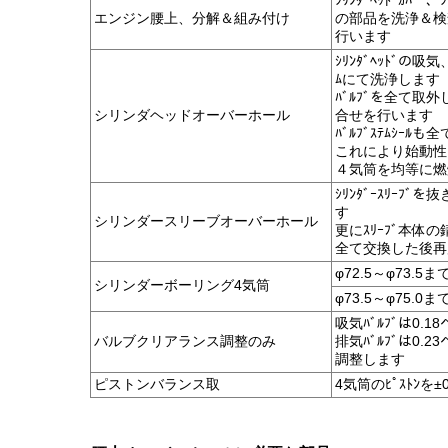
ｼﾘﾝﾀﾞﾍｯﾄﾞｶﾊﾞ
エンジン腰上、分解＆組み付け
の部品を洗浄＆検
行います
ｼﾘﾝﾀﾞﾍｯﾄﾞの吸
ﾑにて洗浄します
ﾊﾞﾙﾌﾞを全て取外
シリンダヘッドオーバーホール
合せを行います
ﾊﾞﾙﾌﾞｽﾃﾑｼｰ
これにより始動性と
４気筒を均等に燃
ｼﾘﾝﾀﾞｰｽﾘｰﾌ
す
シリンダースリーブオーバーホール
更にｽﾘｰﾌﾞ本体の
全て交換した後再度
φ72.5～φ73.5ま
シリンダーボーリング4気筒
φ73.5～φ75.0ま
吸気ﾊﾞﾙﾌﾞは0.18
バルブクリアランス調整のみ
排気ﾊﾞﾙﾌﾞは0.23
調整します
ピストンバランス取
4気筒のﾋﾟｽﾄﾝを±