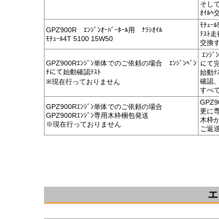
そして
ｵｲﾙ
ﾓﾁｭｰ
GPZ900R ｴﾝｼﾞﾝｵｰﾊﾞｰﾎｰﾙ用 ﾅﾗｼｵｲﾙ
ﾃｽﾄ
ﾓﾁｭｰﾙ4T 5100 15W50
交換する
ｴﾝｼﾞ
GPZ900Rｴﾝｼﾞﾝ単体でのご依頼の場合 ｴﾝｼﾞﾝﾍﾞﾝ
にて
ﾁにて始動確認ﾃｽﾄ
始動ﾃ
確認、
※現在行っておりません
すべ
GPZ
GPZ900Rｴﾝｼﾞﾝ単体でのご依頼の場合
更に
GPZ900Rｴﾝｼﾞﾝ専用木枠梱包発送
木枠
※現在行っておりません
ご返
エ