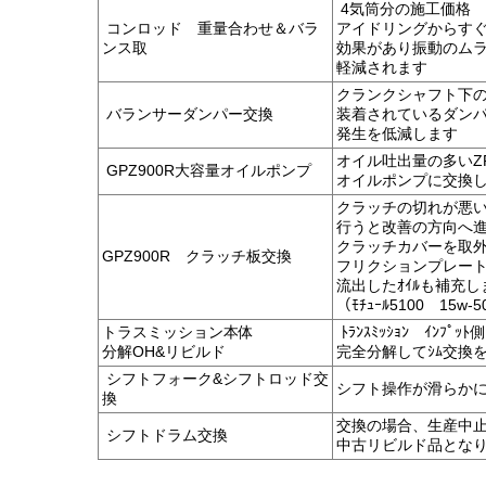
4気筒分の施工価格
コンロッド 重量合わせ＆バラ
アイドリングからす
ンス取
効果があり振動のム
軽減されます
クランクシャフト下
バランサーダンパー交換
装着されているダン
発生を低減します
オイル吐出量の多いZR
GPZ900R大容量オイルポンプ
オイルポンプに交換
クラッチの切れが悪
行うと改善の方向へ
クラッチカバーを取
GPZ900R クラッチ板交換
R
フリクションプレー
流出したｵｲﾙも補充し
（ﾓﾁｭｰﾙ5100 15w-
トラスミッション本体
ﾄﾗﾝｽﾐｯｼｮﾝ ｲﾝﾌﾟｯ
分解OH&リビルド
完全分解してｼﾑ交換
シフトフォーク&シフトロッド交
シフト操作が滑らか
換
交換の場合、生産中
シフトドラム交換
中古リビルド品とな