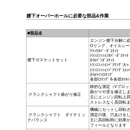
腰下オーバーホールに必要な部品&作業
■
部品名
エンジン腰下分解に
Oリング、オイルシー
ｸﾗｯﾁｶﾊﾞｰｶﾞｽｹｯﾄ
ﾄﾗﾝｽﾐｯｼｮﾝｶﾊﾞｰｶﾞｽｹｯﾄ
腰下ガスケットセット
ｵｲﾙﾊﾟﾝｶﾞｽｹｯﾄ
ﾄﾗﾝｽﾐｯｼｮﾝﾍﾞｱﾘﾝｸﾞ大
ﾄﾗﾝｽﾐｯｼｮﾝﾍﾞｱﾘﾝｸﾞｽﾄｯ
ｵｲﾙﾗｲﾝOﾘﾝｸﾞ
各部Oﾘﾝｸﾞ＆各部ｵｲﾙｼ
静的な測定（Vブロッ
曲がりや歪を修正し
クランクシャフト曲がり修正
主にエンジン回転上
ストレスなく高回転
機械にセットし回転
クランクシャフト ダイナミッ
測定の後、穴あけを
クバランス
主に高回転時に効果
フィールとなります