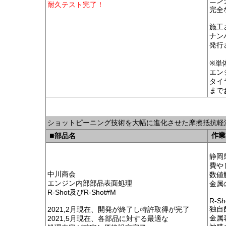
ニン
耐久テスト完了！
完全
施工
ナン
発行
※単
エン
タイ
まで
ショットピーニング技術を大幅に進化させた摩擦抵抗軽
■
作業
部品名
静岡
費や
中川商会
数値
エンジン内部部品表面処理
金属
R-Shot及びR-Shot#M
R-Sh
独自
2021,2月現在、開発が終了し特許取得が完了
金属
2021,5月現在、各部品に対する最適な