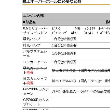
腰上オーバーホールに必要な部品
エンジン内部
■
作
部品名
0.5ミリオーバー
ﾋﾟｽﾄﾝ 4個 （0.5ﾐﾘ ｵｰﾊﾞｰｻｲ
サイズピストン
ﾋﾟｽﾄﾝﾘﾝｸﾞ 4ｾｯﾄ （0.5ﾐﾘ ｵｰﾊﾞｰｻｲ
吸気バルブ
1台分は8個必要
排気バルブ
1台分は8個必要
バルブステムシ
1台分は8個必要
ール
ロッカーアーム
1台分は8個必要
吸気カムシャフ
輸出モデルのみ （国内モデルは生産
ト
廃番
排気カムシャフ
輸出モデルのみ （国内モデルは生産
ト
廃番
GPZ900Rカムチ
ﾒｶﾉｲｽﾞ発生源の一つｶﾑﾁｪｰﾝの新品交
ェーン
GPZ900Rカムス
プロケット