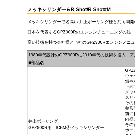
メッキシリンダー＆R-Shot/R-Shot#M
メッキシリンダーで名高い 井上ボーリング様と共同開発のG
日本を代表するGPZ900Rのエンジンチューニングの雄 中川
高い技術を持つ会社様と当社のGPZ900Rエンジンメ
1980年代設計のGPZ900Rに2010年代の技術を投
■
部品名
GP
ウェ
錆や
下面
メッ
スリ
その
整形
前に
内壁
井上ボーリング
その
GPZ900R用 ICBM🄬メッキシリンダー
ホー