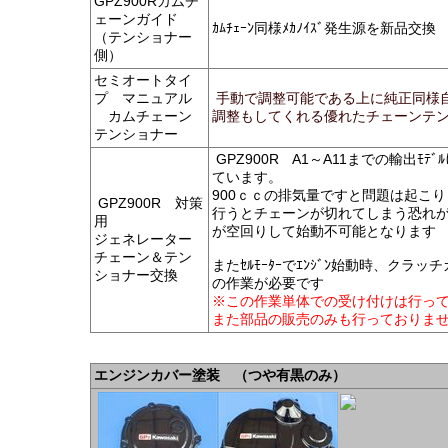
GPZ900Rカムチ
ェーンガイド
ｶﾑﾁｪｰﾝ同様ﾒｶﾉｲｽﾞ発生源を新品交換
（テンショナー
側）
セミオートタイ
プ マニュアル
手動で調整可能である上に純正同様
カムチェーン
調整もしてくれる優れたチェーンテ
テンショナー
GPZ900R A1～A11までの輸出
ています。
900ｃｃの排気量ですと問題は起こ
GPZ900R 対策
行うとチェーンが切れてしまう恐れがあり
用
が空回りして始動不可能となります
ジェネレーター
チェーン＆テン
またｾﾙﾓｰﾀｰでｴﾝｼﾞﾝ始動時、ク
ショナー交換
の作業が必要です
※この作業単体での受け付けは行っ
また部品の販売のみも行っておりま
エンジンカバー塗装
（つや有黒のみ）