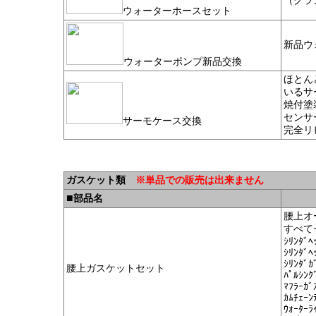
（クラ
ウォーターホースセット
新品ウ
ウォーターポンプ新品交換
ほとん
いるサ
焼付塗
センサ
サーモケース交換
完全リ
ガスケット類
※単品での販売は出来ません
■
部品名
腰上オ
すべて
ｼﾘﾝﾀﾞﾍ
ｼﾘﾝﾀﾞﾍ
ｼﾘﾝﾀﾞｶ
腰上ガスケットセット
ﾊﾟﾙｼﾝｸ
ﾏﾌﾗｰｶﾞ
ｶﾑﾁｪｰﾝ
ｳｫｰﾀｰﾗ