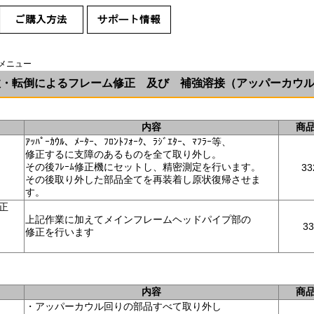
備メニュー
故・転倒によるフレーム修正 及び 補強溶接（アッパーカウ
内容
商
ｱｯﾊﾟｰｶｳﾙ、ﾒｰﾀｰ、ﾌﾛﾝﾄﾌｫｰｸ、ﾗｼﾞｴﾀｰ、ﾏﾌﾗｰ等、
定
修正するに支障のあるものを全て取り外し。
その後ﾌﾚｰﾑ修正機にセットし、精密測定を行います。
33
）
その後取り外した部品全てを再装着し原状復帰させま
す。
修正
上記作業に加えてメインフレームヘッドパイプ部の
33
修正を行います
内容
商
・アッパーカウル回りの部品すべて取り外し