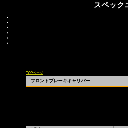
スペック
TOPページ
>GPZ900R車両整備メニュー
フロントブレーキキャリパー