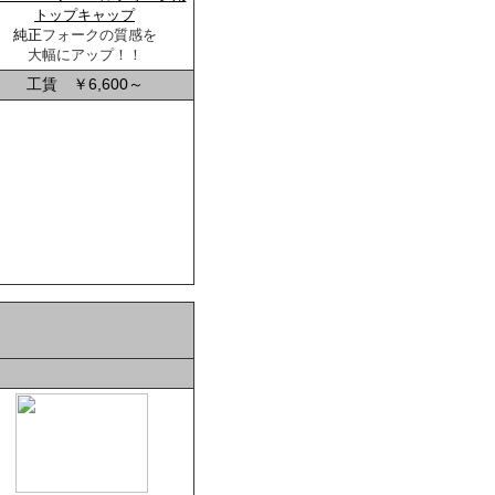
トップキャップ
純正
フォークの質感を
大幅にアップ！！
工賃 ￥6,600～