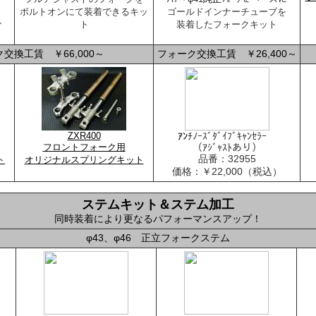
を
ボルトオンにて装着できるキッ
ゴールドインナーチューブを
ン
ト
装着したフォークキット
交換工賃 ￥66,000～
フォーク交換工賃 ￥26,400～
ZXR400
ｱﾝ
ﾁﾉｰｽﾞﾀﾞｲﾌﾞｷｬﾝｾﾗｰ
フロントフォーク用
（ｱｼﾞｬｽﾄあり）
品番：32955
ト
オリジナルスプリングキット
価格：￥22,000（税込）
ステムキット＆ステム加工
同時装着により更なるパフォーマンスアップ！
φ43、φ46 正立フォークステム