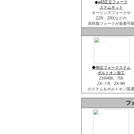
◆φ43正立フォーク
ステムキット
オーリンズフォークや
ZZR、ZRXなどの
高性能フォークが装着可
◆倒立フォークステム
ボルトオン加工
ZXR400、750
ZX-７R、ZX-9R
装
のステムをボルトオン
フ