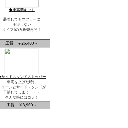
◆車高調キット
装着してもマフラーに
干渉しない
タイプⅡのみ販売再開！
工賃 ￥26,400～
◆サイドスタンドストッパー
車高を上げた時に
チェーンとサイドスタンドが
干渉してしまう・・・
そんな時にはコレ！
工賃 ￥3,960～