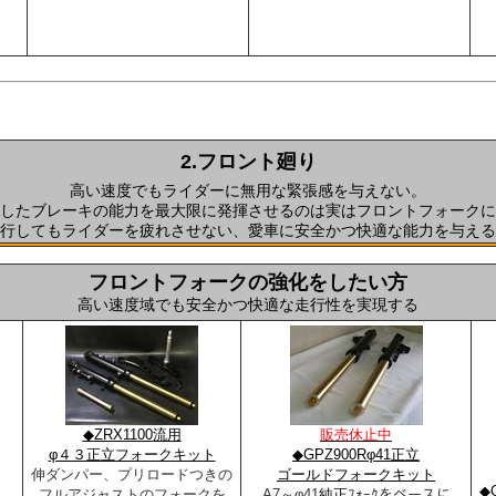
2.フロント廻り
高い速度でもライダーに無用な緊張感を与えない。
したブレーキの能力を最大限に発揮させるのは実はフロントフォークに
行してもライダーを疲れさせない、愛車に安全かつ快適な能力を与える
フロントフォークの強化をしたい方
高い速度域でも安全かつ快適な走行性を実現する
◆ZRX1100流用
販売休止中
φ４３正立フォークキット
◆GPZ900Rφ41正立
伸ダンパー、プリロードつきの
ゴールドフォークキット
◆
フルアジャストのフォークを
A7～φ41
純正
ﾌｫｰｸをベースに