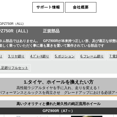
GPZ750R（ALL)
/GPZ750R（ALL） 正規部品
タム部品ではありません。 GPZ900Rが本来持つ正しい形、及び適正な状態
楽しく乗っていただく事に最も重きを置いて
製作されている部品です
り
3.リヤ廻り
4.ﾌﾞﾚｰｷ廻り
5.ポジション
6.フレーム廻り
7.
1.足廻りフルセット
1.タイヤ、ホイールを換えたい方
高性能ラジアルタイヤを手に入れ、走りを変える！
パフォーマンスとルックスを両立させ グレードアップにおける必須ア
高いクオリティと優れた耐久性の純正流用ホイール
GPZ900R（A7～）