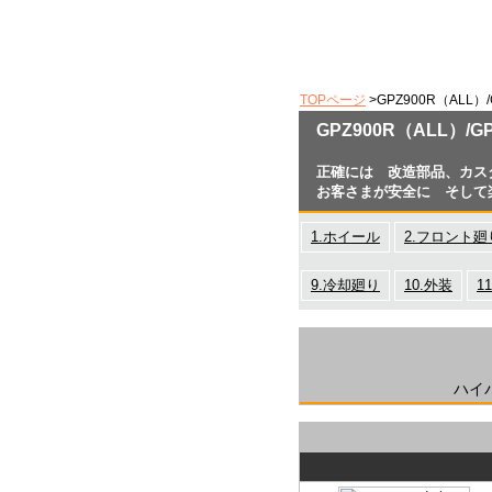
TOPページ
>GPZ900R（ALL）/
GPZ900R（ALL）
正確には 改造部品、カス
お客さまが安全に そして
1.ホイール
2.フロント廻
9.冷却廻り
10.外装
1
ハイ