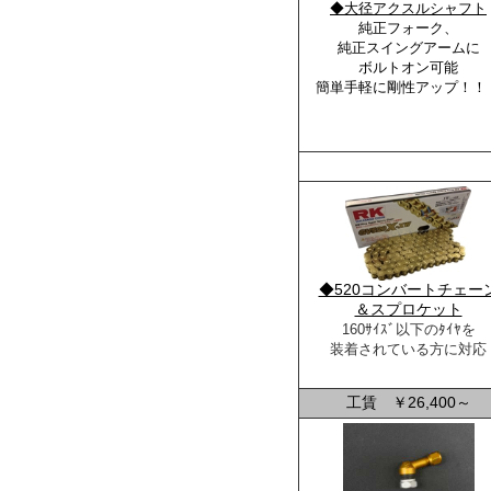
◆
大径アクスルシャフト
純正フォーク、
純正
スイングアームに
ボルトオン可能
簡単手軽に剛性アップ
！
◆520コンバートチェー
＆スプロケット
160ｻｲｽﾞ以下のﾀｲﾔを
装着されている方に対応
工賃 ￥26,400～