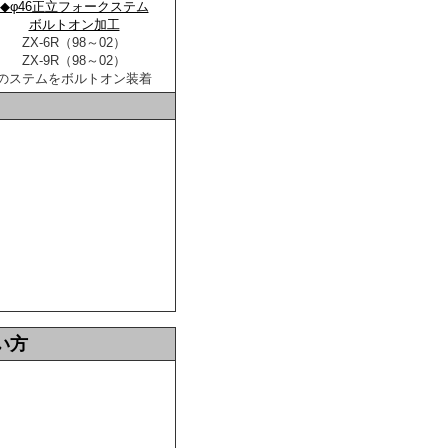
◆φ46正立フォークステム
ボルトオン加工
ZX-6R（98～02）
ZX-9R（98～02）
のステムをボルトオン装着
い方