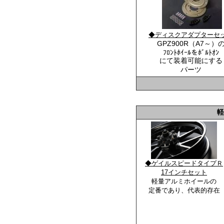
◆ディスクアダプターセ
GPZ900R（A7～）
ﾌﾛﾝﾄﾎｲｰﾙをﾎﾞﾙﾄｵﾝ
にて装着可能にする
パーツ
軽
◆ゲイルスピードタイプＲ
17インチセット
軽量アルミホイールの
定番であり、代表的存在