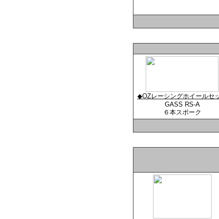
◆OZレーシングホイールセ
GASS RS-A
６本スポーク