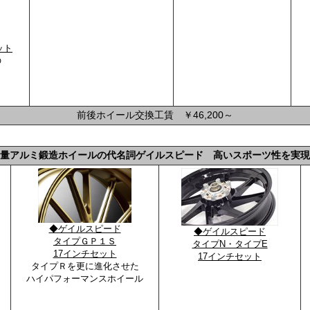
ット
の
前後ホイール交換工賃 ￥46,200～
量アルミ鍛造ホイールの代名詞ゲイルスピード 高いスポーツ性を実現
◆ゲイルスピード
◆ゲイルスピード
タイプＧＰ１Ｓ
タイプN・タイプE
17インチセット
17インチセット
タイプＲを更に進化させた
ハイパフォーマンスホイール